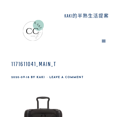
Skip
Skip
Skip
to
to
to
KAKI的半熟生活提案
main
primary
footer
content
sidebar
1171611041_MAIN_T
2020-09-18
BY
KAKI
LEAVE A COMMENT