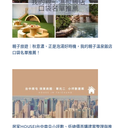
親子旅遊｜秋意濃、正是泡湯好時機，我的親子溫泉飯店
口袋名單推薦！
居家HOUSE|台中南屯小坪數、低總價首購建案整理與推