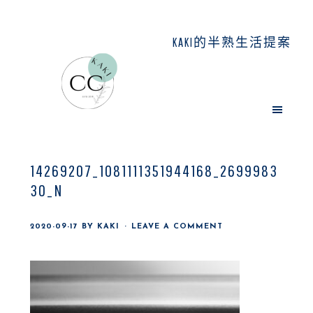
Skip
Skip
Skip
to
to
to
KAKI的半熟生活提案
main
primary
footer
content
sidebar
14269207_1081111351944168_2699983
30_N
2020-09-17
BY
KAKI
LEAVE A COMMENT