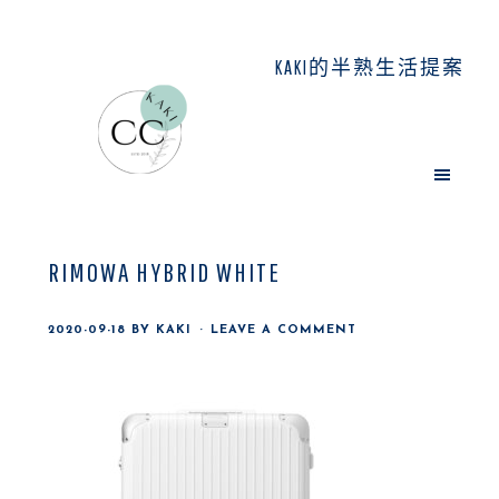
Skip
Skip
Skip
to
to
to
KAKI的半熟生活提案
main
primary
footer
content
sidebar
RIMOWA HYBRID WHITE
2020-09-18
BY
KAKI
LEAVE A COMMENT