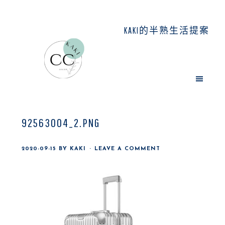
Skip
Skip
Skip
to
to
to
KAKI的半熟生活提案
main
primary
footer
content
sidebar
92563004_2.PNG
2020-09-15
BY
KAKI
LEAVE A COMMENT