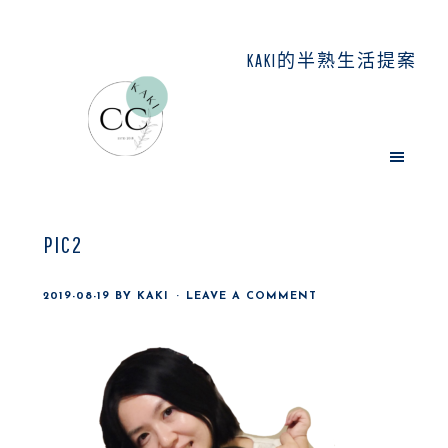
Skip
Skip
Skip
to
to
to
KAKI的半熟生活提案
main
primary
footer
content
sidebar
PIC2
2019-08-19
BY
KAKI
LEAVE A COMMENT