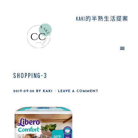
Skip
Skip
Skip
to
to
to
KAKI的半熟生活提案
main
primary
footer
content
sidebar
SHOPPING-3
2019-09-26
BY
KAKI
LEAVE A COMMENT