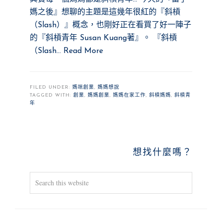
媽之後』想聊的主題是這幾年很紅的『斜槓
（Slash）』概念，也剛好正在看買了好一陣子
的『斜槓青年 Susan Kuang著』。 『斜槓
（Slash…
Read More
FILED UNDER:
媽咪創業
,
媽媽想說
TAGGED WITH:
創業
,
媽媽創業
,
媽媽在家工作
,
斜槓媽媽
,
斜槓青
年
PRIMARY
想找什麼嗎？
SIDEBAR
Search
this
website