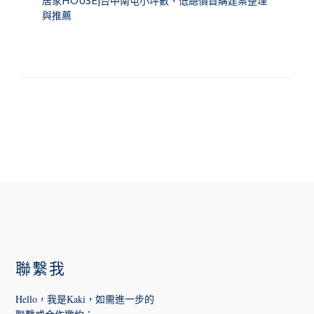
居家HOUSE|台中南屯小坪數、低總價首購建案整理
與推薦
FOOTER
聯繫我
Hello，我是Kaki，如需進一步的