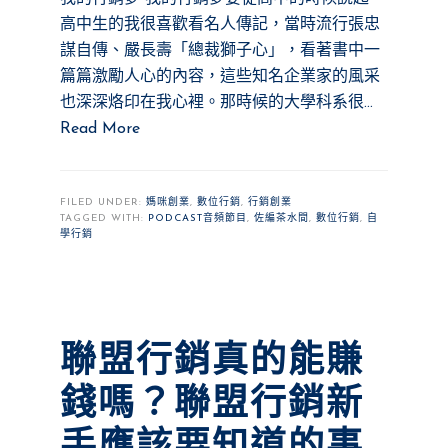
高中生的我很喜歡看名人傳記，當時流行張忠
謀自傳、嚴長壽「總裁獅子心」，看著書中一
篇篇激勵人心的內容，這些知名企業家的風采
也深深烙印在我心裡。那時候的大學科系很…
Read More
FILED UNDER:
媽咪創業
,
數位行銷
,
行銷創業
TAGGED WITH:
PODCAST音頻節目
,
佐編茶水間
,
數位行銷
,
自
學行銷
聯盟行銷真的能賺
錢嗎？聯盟行銷新