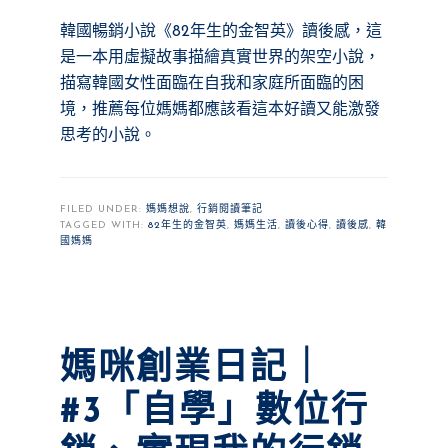
韓國暢銷小說《82年生的金智英》讀後感，這
是一本用虛擬故事描繪真實世界的架空小說，
描寫韓國女性面臨在自我和家庭所面臨的困
境，推薦每位媽媽都應該看這本好讀又能激發
思考的小說。
FILED UNDER:
媽媽想說
,
行銷閱讀筆記
TAGGED WITH:
82年生的金智英
,
媽媽生活
,
讀後心得
,
讀後感
,
韓
國媽媽
媽咪創業日記｜
#3「自學」數位行