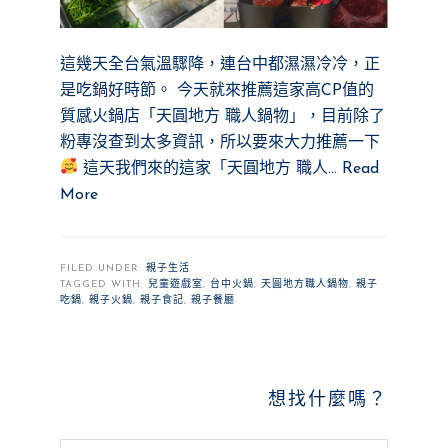
這幾天全台氣溫驟降，連台中都濕濕冷冷，正
是吃鍋好時節。 今天就來推薦這家高CP值的
質感火鍋店「天圓地方 職人鍋物」，目前除了
粉專沒查到太多資訊，所以要來大力推薦一下
這天我們來的這家「天圓地方 職人…
Read
More
FILED UNDER:
親子生活
TAGGED WITH:
兒童遊戲室
,
台中火鍋
,
天圓地方職人鍋物
,
親子
吃鍋
,
親子火鍋
,
親子食記
,
親子餐廳
PRIMARY
想找什麼嗎？
SIDEBAR