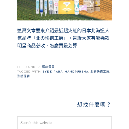
這篇文章要來介紹最近超火紅的日本北海道人
氣品牌「北の快適工房」，告訴大家有哪幾款
明星商品必收、怎麼買最划算
FILED UNDER:
媽咪愛買
TAGGED WITH:
EYE KIRARA
,
HANDPURENA
,
北的快適工房
,
熟齡保養
PRIMARY
想找什麼嗎？
SIDEBAR
Search
this