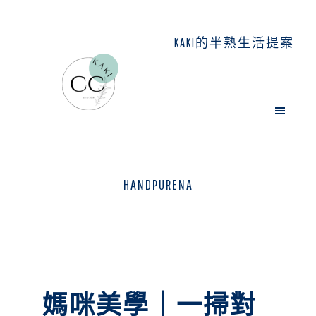
Skip
Skip
Skip
to
to
to
KAKI的半熟生活提案
main
primary
footer
content
sidebar
HANDPURENA
媽咪美學｜一掃對