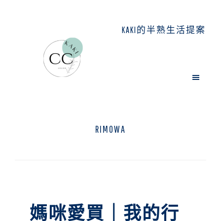
Skip
Skip
Skip
to
to
to
KAKI的半熟生活提案
main
primary
footer
content
sidebar
RIMOWA
媽咪愛買｜我的行