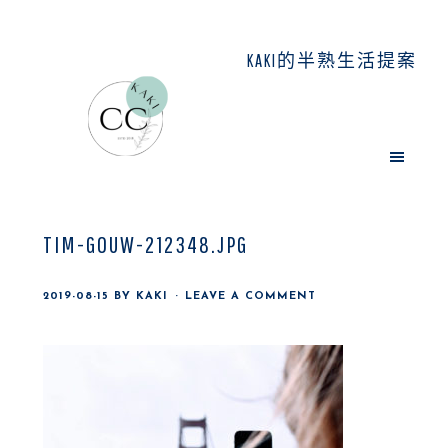
Skip
Skip
Skip
to
to
to
KAKI的半熟生活提案
main
primary
footer
content
sidebar
TIM-GOUW-212348.JPG
2019-08-15
BY
KAKI
LEAVE A COMMENT