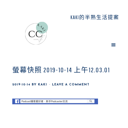
Skip
Skip
Skip
to
to
to
KAKI的半熟生活提案
main
primary
footer
content
sidebar
螢幕快照 2019-10-14 上午12.03.01
2019-10-14
BY
KAKI
LEAVE A COMMENT