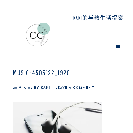
Skip
Skip
Skip
to
to
to
KAKI的半熟生活提案
main
primary
footer
content
sidebar
MUSIC-4505122_1920
2019-10-02
BY
KAKI
LEAVE A COMMENT