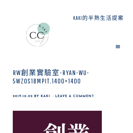
Skip
Skip
Skip
to
to
to
KAKI的半熟生活提案
main
primary
footer
content
sidebar
RW創業實驗室-RYAN-WU-
5WZOS1BMPIT.1400×1400
2019-10-02
BY
KAKI
LEAVE A COMMENT