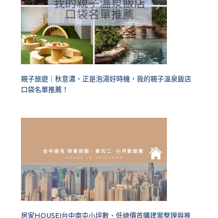
親子旅遊｜秋意濃、正是泡湯好時機，我的親子溫泉飯店
口袋名單推薦！
居家HOUSE|台中南屯小坪數、低總價首購建案整理與推