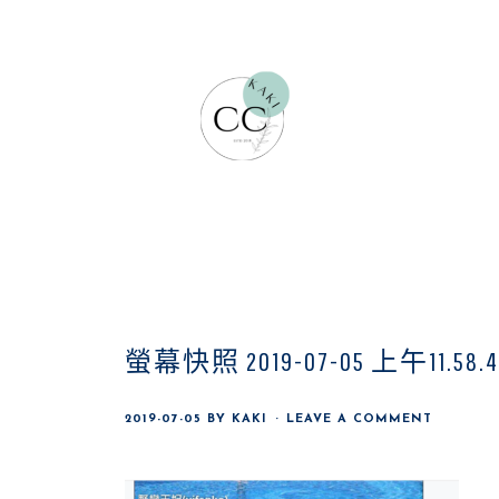
Skip
Skip
Skip
to
to
to
main
primary
footer
content
sidebar
螢幕快照 2019-07-05 上午11.58.4
2019-07-05
BY
KAKI
LEAVE A COMMENT