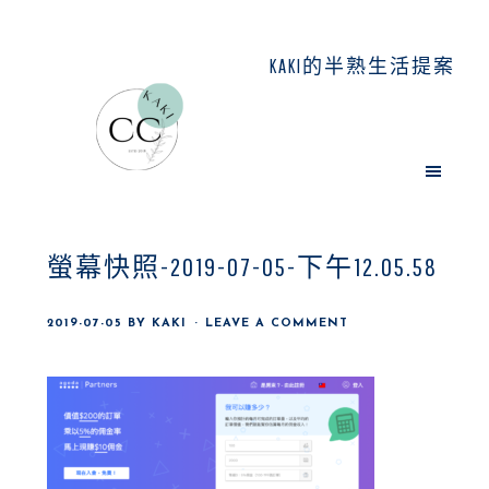
Skip
Skip
Skip
to
to
to
KAKI的半熟生活提案
main
primary
footer
content
sidebar
螢幕快照-2019-07-05-下午12.05.58
2019-07-05
BY
KAKI
LEAVE A COMMENT