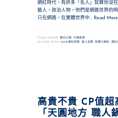
網紅時代，有許多「名人」就算你沒在F
藝人、政治人物，他們是網路世界的明星、影
只在網路，在實體世界中…
Read More
FILED UNDER:
數位行銷
,
行銷創業
TAGGED WITH:
100大網紅榜單
,
個人品牌
,
影響力網紅
,
網紅
高貴不貴 CP值
「天圓地方 職人