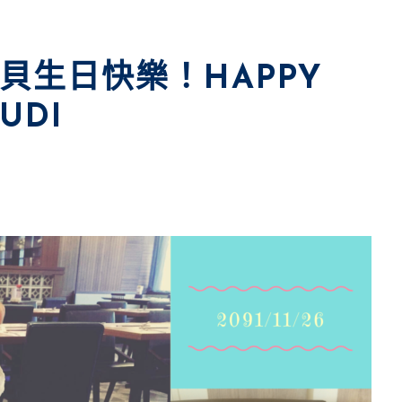
締締寶貝生日快樂！HAPPY
LUDI