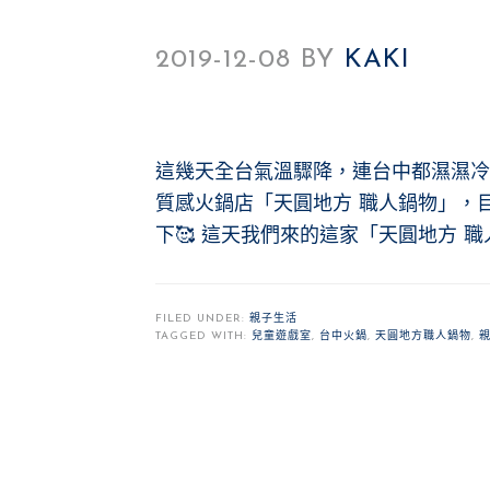
2019-12-08
BY
KAKI
這幾天全台氣溫驟降，連台中都濕濕冷
質感火鍋店「天圓地方 職人鍋物」，
下🥰 這天我們來的這家「天圓地方 職
FILED UNDER:
親子生活
TAGGED WITH:
兒童遊戲室
,
台中火鍋
,
天圓地方職人鍋物
,